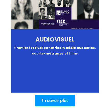
AUDIOVISUEL
Premier festival panafricain dédié aux séries,
courts-métrages et films
En savoir plus