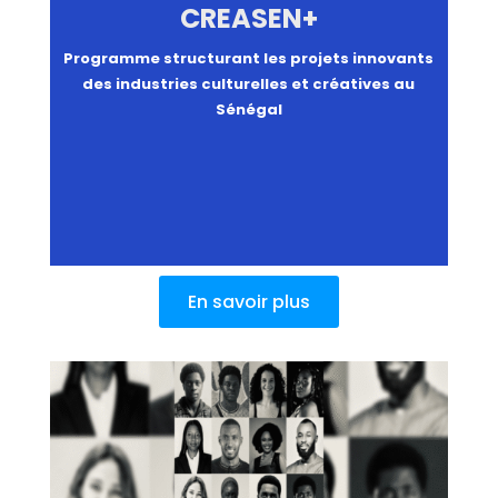
CREASEN+
Programme structurant les projets innovants
des industries culturelles et créatives au
Sénégal
En savoir plus