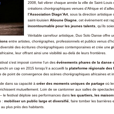
2008, fait vibrer chaque année la ville de Saint-Loui
créations chorégraphiques venues d’Afrique et d’ailleur
l’Association Diagn’Art
, sous la direction artistiq
saint-louisien
Alioune Diagne
, cet événement est r
incontournable pour les jeunes talents
, qu’ils soi
Véritable carrefour artistique, Duo Solo Danse offre u
tions
entre artistes, chorégraphes, professionnels et publics venus d’ho
diversité des écritures chorégraphiques contemporaines et crée une
p
ricaine, leur offrant ainsi une visibilité au-delà de leurs frontières.
estival s’est imposé comme l’un des
événements phares de la danse 
nchi un cap en 2015 lorsqu’il a accueilli la
plateforme régionale des
ôle de point de convergence des scènes chorégraphiques africaines et in
ide dans sa capacité à
créer des moments uniques de partage
où les
enrichissent mutuellement. Loin de se cantonner aux salles de spectacle
s – le festival déploie ses performances dans
les quartiers, les maison
e :
mobiliser un public large et diversifié
, faire tomber les barrières e
au plus près des habitants.