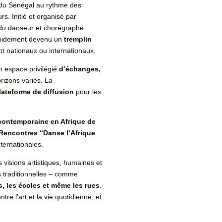
s du Sénégal au rythme des
s. Initié et organisé par
ue du danseur et chorégraphe
apidement devenu un
tremplin
ent nationaux ou internationaux.
n espace privilégié
d’échanges,
rizons variés. La
lateforme de diffusion
pour les
contemporaine en Afrique de
 Rencontres “Danse l’Afrique
ternationales.
 visions artistiques, humaines et
s traditionnelles – comme
s, les écoles et même les rues
.
ntre l’art et la vie quotidienne, et